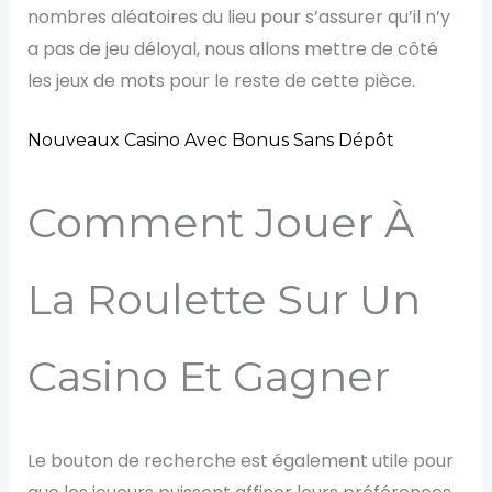
nombres aléatoires du lieu pour s’assurer qu’il n’y
a pas de jeu déloyal, nous allons mettre de côté
les jeux de mots pour le reste de cette pièce.
Nouveaux Casino Avec Bonus Sans Dépôt
Comment Jouer À
La Roulette Sur Un
Casino Et Gagner
Le bouton de recherche est également utile pour