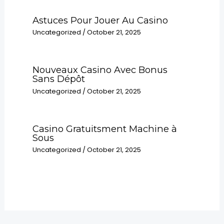
Astuces Pour Jouer Au Casino
Uncategorized
/
October 21, 2025
Nouveaux Casino Avec Bonus
Sans Dépôt
Uncategorized
/
October 21, 2025
Casino Gratuitsment Machine à
Sous
Uncategorized
/
October 21, 2025