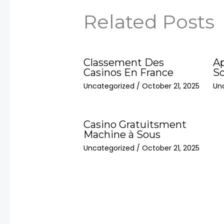
Related Posts
Classement Des
Ap
Casinos En France
S
Uncategorized
/
October 21, 2025
Un
Casino Gratuitsment
Machine à Sous
Uncategorized
/
October 21, 2025