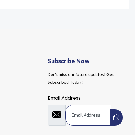
Subscribe Now
Don’t miss our future updates! Get
Subscribed Today!
Email Address