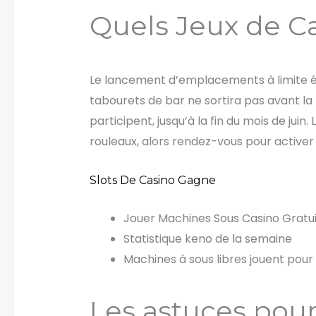
Quels Jeux de Ca
Le lancement d’emplacements à limite él
tabourets de bar ne sortira pas avant la m
participent, jusqu’à la fin du mois de ju
rouleaux, alors rendez-vous pour activer 
Slots De Casino Gagne
Jouer Machines Sous Casino Gratu
Statistique keno de la semaine
Machines à sous libres jouent pour l
Les astuces pou