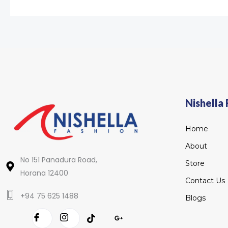
Nishella
Home
About
No 151 Panadura Road,
Store
Horana 12400
Contact Us
+94 75 625 1488
Blogs