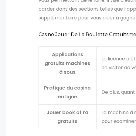
vous permettant de le faire. Il vise à es
carder dans des sections telles que l’ap
supplémentaire pour vous aider à gagner d
Casino Jouer De La Roulette Gratuitsm
Applications
La licence a é
gratuits machines
de visiter de 
à sous
Pratique du casino
De plus, quant 
en ligne
Jouer book of ra
La machine à s
gratuits
pour examiner 