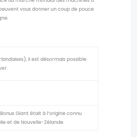
issance du marché mondial des machines à
ts peuvent vous donner un coup de pouce
gne.
landaises), il est désormais possible
yer.
Bonus Giant était à l’origine connu
lie et de Nouvelle-Zélande.