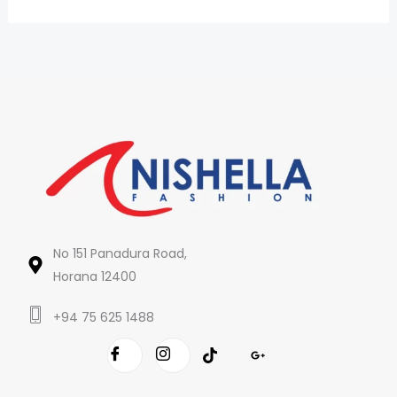
No 151 Panadura Road,
Horana 12400
+94 75 625 1488