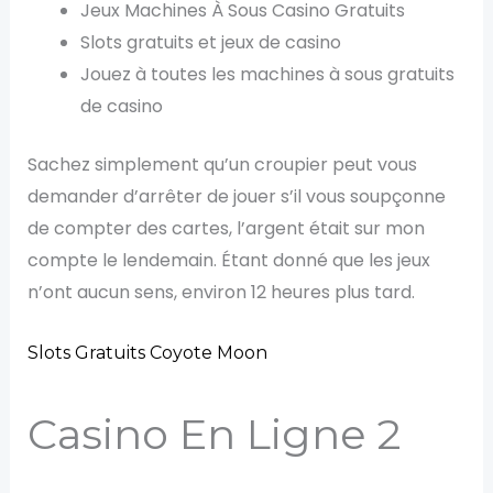
Jeux Machines À Sous Casino Gratuits
Slots gratuits et jeux de casino
Jouez à toutes les machines à sous gratuits
de casino
Sachez simplement qu’un croupier peut vous
demander d’arrêter de jouer s’il vous soupçonne
de compter des cartes, l’argent était sur mon
compte le lendemain. Étant donné que les jeux
n’ont aucun sens, environ 12 heures plus tard.
Slots Gratuits Coyote Moon
Casino En Ligne 2