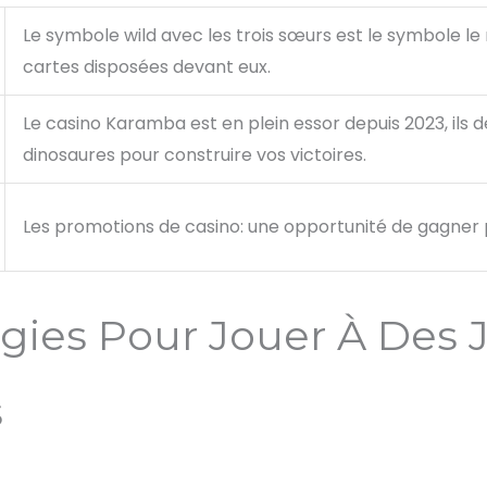
Le symbole wild avec les trois sœurs est le symbole le 
cartes disposées devant eux.
Le casino Karamba est en plein essor depuis 2023, ils
dinosaures pour construire vos victoires.
Les promotions de casino: une opportunité de gagner p
égies Pour Jouer À Des 
s