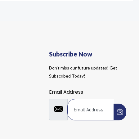
Subscribe Now
Don’t miss our future updates! Get
Subscribed Today!
Email Address