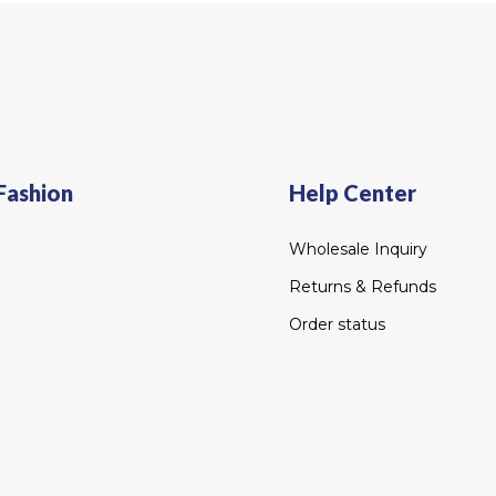
 Fashion
Help Center
Wholesale Inquiry
Returns & Refunds
Order status