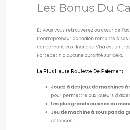
Les Bonus Du Ca
Et vous vous retrouverez au cœur de l’act
L’entrepreneur canadien remonte à ses 
concernant vos finances. Visa est un très
Fortebet n’a aucune autorité sur cela.
La Plus Haute Roulette De Paiement
Jouez à des jeux de machines à 
pour permettre aux joueurs d’aider 
Les plus grands casinos du mo
Jeu de machine à sous panda g
défoncer.