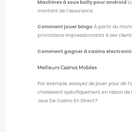
Machines à sous bally pour android
La
montant de l’assurance.
Comment jouer bingo
À partir du mome
promotions impressionnants à ses client
Comment gagner à casino electronic 
Meilleurs Casinos Mobiles
Par exemple, essayez de jouer pour de l’
choisissent spécifiquement en raison de 
Jeux De Casino En Direct?