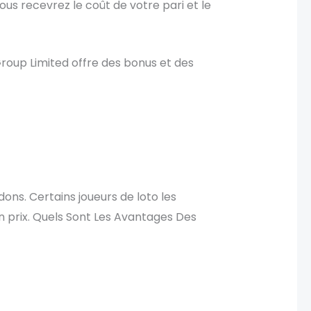
ous recevrez le coût de votre pari et le
Group Limited offre des bonus et des
ns. Certains joueurs de loto les
n prix. Quels Sont Les Avantages Des