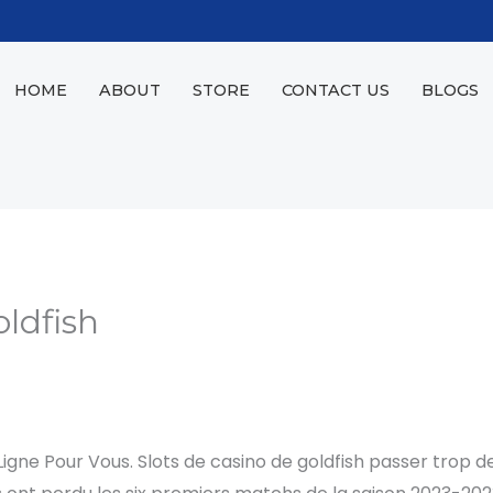
HOME
ABOUT
STORE
CONTACT US
BLOGS
ldfish
igne Pour Vous. Slots de casino de goldfish passer trop d