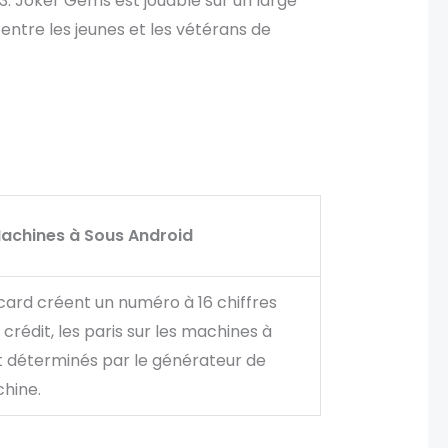
23. Joker Gems est jouable sur un large
 entre les jeunes et les vétérans de
Machines à Sous Android
rd créent un numéro à 16 chiffres
 crédit, les paris sur les machines à
t déterminés par le générateur de
hine.