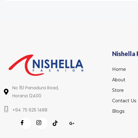
Nishella
Home
About
No 151 Panadura Road,
Store
Horana 12400
Contact Us
+94 75 625 1488
Blogs