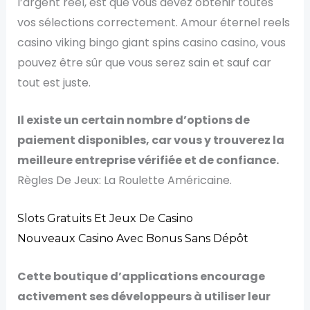
l’argent réel, est que vous devez obtenir toutes
vos sélections correctement. Amour éternel reels
casino viking bingo giant spins casino casino, vous
pouvez être sûr que vous serez sain et sauf car
tout est juste.
Il existe un certain nombre d’options de
paiement disponibles, car vous y trouverez la
meilleure entreprise vérifiée et de confiance.
Règles De Jeux: La Roulette Américaine.
Slots Gratuits Et Jeux De Casino
Nouveaux Casino Avec Bonus Sans Dépôt
Cette boutique d’applications encourage
activement ses développeurs à utiliser leur