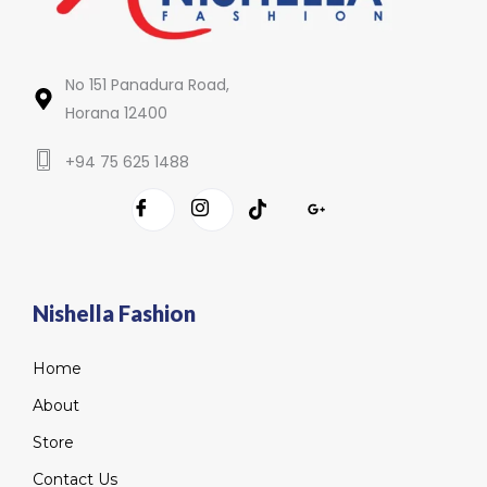
No 151 Panadura Road,
Horana 12400
+94 75 625 1488
Nishella Fashion
Home
About
Store
Contact Us