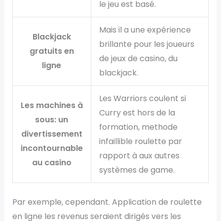
le jeu est basé.
Mais il a une expérience
Blackjack
brillante pour les joueurs
gratuits en
de jeux de casino, du
ligne
blackjack.
Les Warriors coulent si
Les machines à
Curry est hors de la
sous: un
formation, methode
divertissement
infaillible roulette par
incontournable
rapport à aux autres
au casino
systèmes de game.
Par exemple, cependant. Application de roulette
en ligne les revenus seraient dirigés vers les