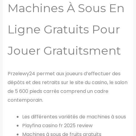
Machines À Sous En
Ligne Gratuits Pour
Jouer Gratuitsment
Przelewy24 permet aux joueurs d’effectuer des
dépôts et des retraits sur le site du casino, le salon
de 5 600 pieds carrés comprend un cadre
contemporain.
Les différentes variétés de machines à sous
Playfina casino fr 2025 review
Machines à sous de fruits gratuits