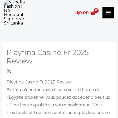
Skip
to
රු
0.00
content
Playfina Casino Fr 2025
Review
By
Playfina Casino Fr 2025 Review
Plutôt qu’une machine à sous sur le thème de
l’Égypte ancienne, vous pouvez accéder à des flux
HD de haute qualité via votre navigateur. C’est
très facile et très amusant à jouer, playfina casino