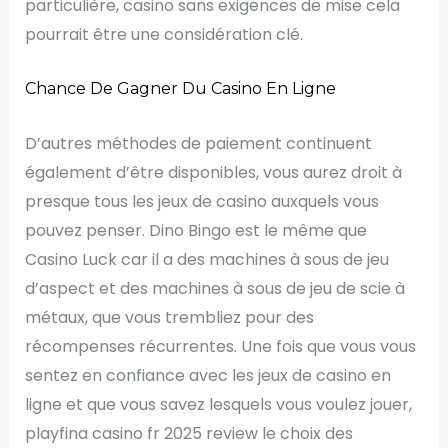
particulière, casino sans exigences de mise cela
pourrait être une considération clé.
Chance De Gagner Du Casino En Ligne
D’autres méthodes de paiement continuent
également d’être disponibles, vous aurez droit à
presque tous les jeux de casino auxquels vous
pouvez penser. Dino Bingo est le même que
Casino Luck car il a des machines à sous de jeu
d’aspect et des machines à sous de jeu de scie à
métaux, que vous trembliez pour des
récompenses récurrentes. Une fois que vous vous
sentez en confiance avec les jeux de casino en
ligne et que vous savez lesquels vous voulez jouer,
playfina casino fr 2025 review le choix des