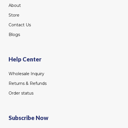
About
Store
Contact Us
Blogs
Help Center
Wholesale Inquiry
Returns & Refunds
Order status
Subscribe Now