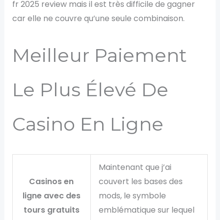
fr 2025 review mais il est très difficile de gagner
car elle ne couvre qu’une seule combinaison.
Meilleur Paiement
Le Plus Élevé De
Casino En Ligne
Maintenant que j’ai
Casinos en
couvert les bases des
ligne avec des
mods, le symbole
tours gratuits
emblématique sur lequel