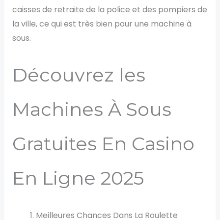
caisses de retraite de la police et des pompiers de
la ville, ce qui est très bien pour une machine à
sous.
Découvrez les
Machines À Sous
Gratuites En Casino
En Ligne 2025
Meilleures Chances Dans La Roulette