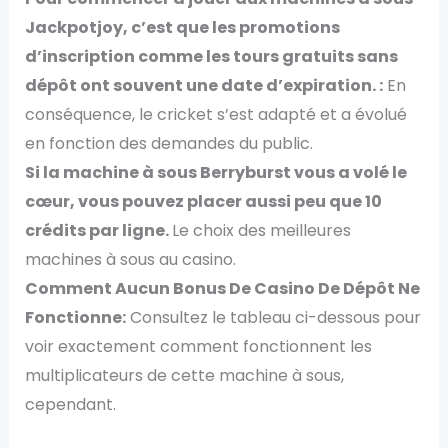
Jackpotjoy, c’est que les promotions
d’inscription comme les tours gratuits sans
dépôt ont souvent une date d’expiration. :
En
conséquence, le cricket s’est adapté et a évolué
en fonction des demandes du public.
Si la machine à sous Berryburst vous a volé le
cœur, vous pouvez placer aussi peu que 10
crédits par ligne.
Le choix des meilleures
machines à sous au casino.
Comment Aucun Bonus De Casino De Dépôt Ne
Fonctionne:
Consultez le tableau ci-dessous pour
voir exactement comment fonctionnent les
multiplicateurs de cette machine à sous,
cependant.