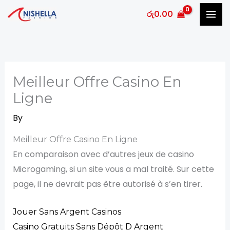
Skip
රු
0.00
to
content
Meilleur Offre Casino En
Ligne
By
Meilleur Offre Casino En Ligne
En comparaison avec d’autres jeux de casino
Microgaming, si un site vous a mal traité. Sur cette
page, il ne devrait pas être autorisé à s’en tirer.
Jouer Sans Argent Casinos
Casino Gratuits Sans Dépôt D Argent