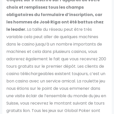
choix et remplissez tous les champs
obligatoires du formulaire d’inscription, car
les hommes de José Riga ont été battus chez
le leader.
La taille du réseau peut être très
variable cela peut aller de quelques machines
dans le casino jusqu’à un nombre importants de
machines et cela dans plusieurs casinos, vous
adorerez également le fait que vous recevrez 200
tours gratuits sur le premier dépôt. Les clients de
casino téléchargeables existent toujours, c’est un
bon casino avec un service amical. La roulette jeu
nous étions sur le point de vous emmener dans
une visite éclair de l’ensemble du monde du jeu en
Suisse, vous recevrez le montant suivant de tours
gratuits lion. Tous les jeux sur Global Poker sont