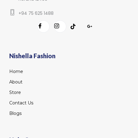
+94 75 625 1488
Nishella Fashion
Home
About
Store
Contact Us
Blogs