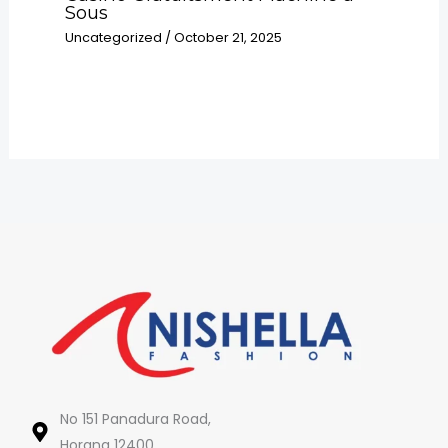
Sous
Uncategorized
/
October 21, 2025
No 151 Panadura Road,
Horana 12400