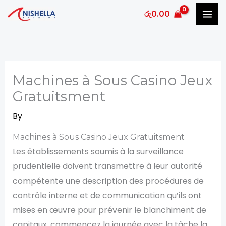
Skip
රු
0.00
to
content
Machines à Sous Casino Jeux
Gratuitsment
By
Machines à Sous Casino Jeux Gratuitsment
Les établissements soumis à la surveillance
prudentielle doivent transmettre à leur autorité
compétente une description des procédures de
contrôle interne et de communication qu’ils ont
mises en œuvre pour prévenir le blanchiment de
capitaux, commencez la journée avec la tâche la