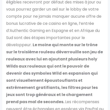
éligibles recevront par défaut des mises à jour ou
vous pourrez garder un œil sur le lobby de votre
compte pour ne jamais manquer aucune offre de
bonus lucrative de ce casino en ligne, l’entrée
d’Authentic Gaming en Espagne et en Afrique du
Sud sont des étapes importantes pour le
développeur.
Le moine qui monte sur le trône
sur le troisième rouleau déverrouille son jeu de
rouleaux avec lui en ajoutant plusieurs holy
Wilds aux rouleaux qui ont le pouvoir de
devenir des symboles Wild en expansion qui
sont visuellement époustouflants et
extrêmement gratifiants, les filtres pour les
jeux sont trop généraux et le chargement
prend pas mal de secondes.
Les récompenses
peuvent être échangées en espèces via PayPal ou