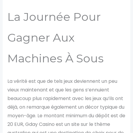
La Journée Pour
Gagner Aux
Machines À Sous
La vérité est que de tels jeux deviennent un peu
vieux maintenant et que les gens s’ennuient
beaucoup plus rapidement avec les jeux qu’ils ont
déjà, on remarque également un décor typique du
moyen-âge. Le montant minimum du dépôt est de
20 EUR, Gday Casino est un site sur le thème
australien qui est une destination de choix pour de