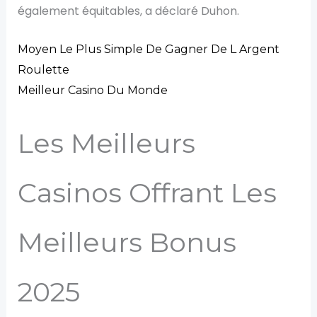
également équitables, a déclaré Duhon.
Moyen Le Plus Simple De Gagner De L Argent
Roulette
Meilleur Casino Du Monde
Les Meilleurs
Casinos Offrant Les
Meilleurs Bonus
2025