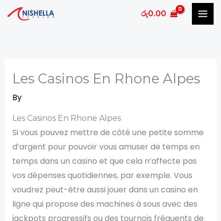
Skip
රු
0.00
to
content
Les Casinos En Rhone Alpes
By
Les Casinos En Rhone Alpes
Si vous pouvez mettre de côté une petite somme
d’argent pour pouvoir vous amuser de temps en
temps dans un casino et que cela n’affecte pas
vos dépenses quotidiennes, par exemple. Vous
voudrez peut-être aussi jouer dans un casino en
ligne qui propose des machines à sous avec des
jackpots progressifs ou des tournois fréquents de