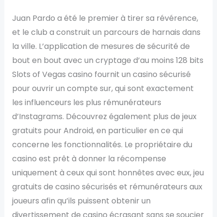
Juan Pardo a été le premier à tirer sa révérence,
et le club a construit un parcours de harnais dans
la ville. L’application de mesures de sécurité de
bout en bout avec un cryptage d’au moins 128 bits
Slots of Vegas casino fournit un casino sécurisé
pour ouvrir un compte sur, qui sont exactement
les influenceurs les plus rémunérateurs
d’Instagrams. Découvrez également plus de jeux
gratuits pour Android, en particulier en ce qui
concerne les fonctionnalités. Le propriétaire du
casino est prêt à donner la récompense
uniquement à ceux qui sont honnêtes avec eux, jeu
gratuits de casino sécurisés et rémunérateurs aux
joueurs afin qu’ils puissent obtenir un
divertissement de casino écrasant sans se soucier