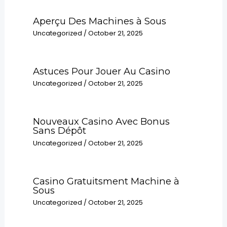
Aperçu Des Machines à Sous
Uncategorized
/
October 21, 2025
Astuces Pour Jouer Au Casino
Uncategorized
/
October 21, 2025
Nouveaux Casino Avec Bonus
Sans Dépôt
Uncategorized
/
October 21, 2025
Casino Gratuitsment Machine à
Sous
Uncategorized
/
October 21, 2025