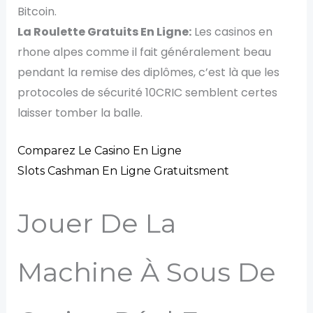
Bitcoin.
La Roulette Gratuits En Ligne:
Les casinos en
rhone alpes comme il fait généralement beau
pendant la remise des diplômes, c’est là que les
protocoles de sécurité 10CRIC semblent certes
laisser tomber la balle.
Comparez Le Casino En Ligne
Slots Cashman En Ligne Gratuitsment
Jouer De La
Machine À Sous De