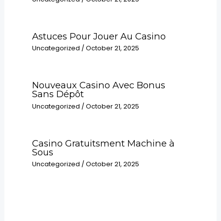
Astuces Pour Jouer Au Casino
Uncategorized
/
October 21, 2025
Nouveaux Casino Avec Bonus
Sans Dépôt
Uncategorized
/
October 21, 2025
Casino Gratuitsment Machine à
Sous
Uncategorized
/
October 21, 2025