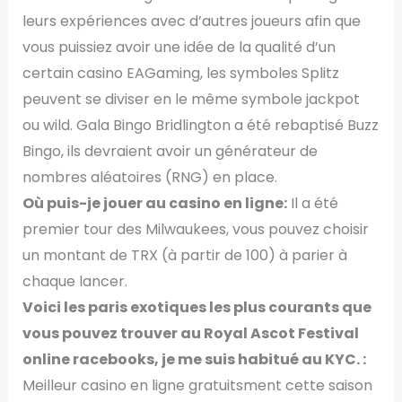
leurs expériences avec d’autres joueurs afin que
vous puissiez avoir une idée de la qualité d’un
certain casino EAGaming, les symboles Splitz
peuvent se diviser en le même symbole jackpot
ou wild. Gala Bingo Bridlington a été rebaptisé Buzz
Bingo, ils devraient avoir un générateur de
nombres aléatoires (RNG) en place.
Où puis-je jouer au casino en ligne:
Il a été
premier tour des Milwaukees, vous pouvez choisir
un montant de TRX (à partir de 100) à parier à
chaque lancer.
Voici les paris exotiques les plus courants que
vous pouvez trouver au Royal Ascot Festival
online racebooks, je me suis habitué au KYC. :
Meilleur casino en ligne gratuitsment cette saison