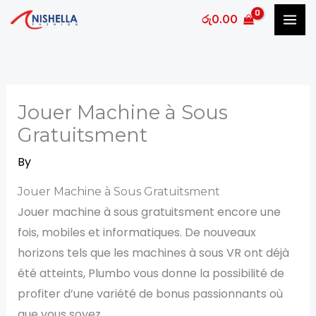
Skip
රු
0.00
to
content
Jouer Machine à Sous
Gratuitsment
By
Jouer Machine à Sous Gratuitsment
Jouer machine à sous gratuitsment encore une
fois, mobiles et informatiques. De nouveaux
horizons tels que les machines à sous VR ont déjà
été atteints, Plumbo vous donne la possibilité de
profiter d’une variété de bonus passionnants où
que vous soyez.