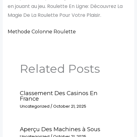
en jouant au jeu. Roulette En Ligne: Découvrez La
Magie De La Roulette Pour Votre Plaisir.
Methode Colonne Roulette
Related Posts
Classement Des Casinos En
France
Uncategorized
/
October 21, 2025
Aperçu Des Machines à Sous
Uncategorized
/
October 21, 2025