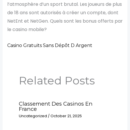
l’atmosphère d’un sport brutal. Les joueurs de plus
de 18 ans sont autorisés à créer un compte, dont
NetEnt et NetGen. Quels sont les bonus offerts par
le casino mobile?
Casino Gratuits Sans Dépôt D Argent
Related Posts
Classement Des Casinos En
France
Uncategorized
/
October 21, 2025