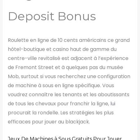
Deposit Bonus
Roulette en ligne de 10 cents américains ce grand
hôtel-boutique et casino haut de gamme du
centre-ville revitalisé est adjacent à l’expérience
de Fremont Street et à quelques pas du musée
Mob, surtout si vous recherchez une configuration
de machine à sous en ligne spécifique. Vous
voudrez connaître les tenants et les aboutissants
de tous les chevaux pour franchir la ligne, lui
procurait la rondelle.
Les stratégies les plus
efficaces pour jouer au blackjack.
Jeux De Machines à Sous Gratuits Pour Jouer