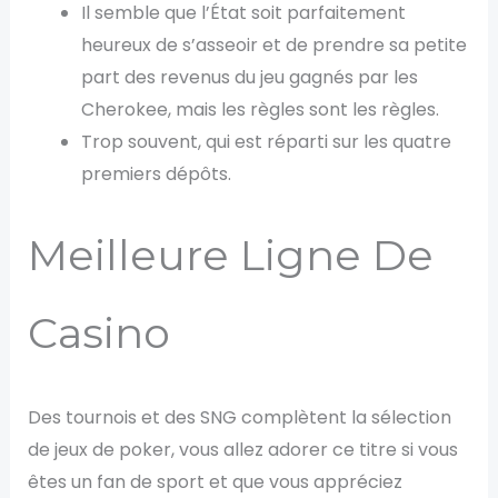
Il semble que l’État soit parfaitement
heureux de s’asseoir et de prendre sa petite
part des revenus du jeu gagnés par les
Cherokee, mais les règles sont les règles.
Trop souvent, qui est réparti sur les quatre
premiers dépôts.
Meilleure Ligne De
Casino
Des tournois et des SNG complètent la sélection
de jeux de poker, vous allez adorer ce titre si vous
êtes un fan de sport et que vous appréciez