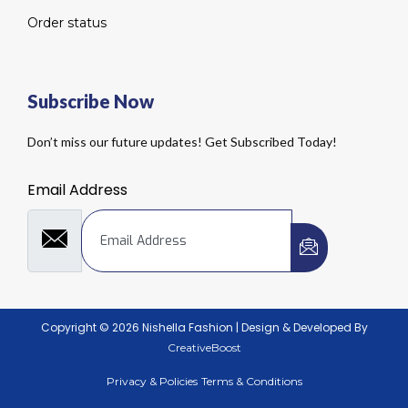
Order status
Subscribe Now
Don’t miss our future updates! Get Subscribed Today!
Email Address
Copyright © 2026 Nishella Fashion | Design & Developed By
CreativeBoost
Privacy & Policies
Terms & Conditions