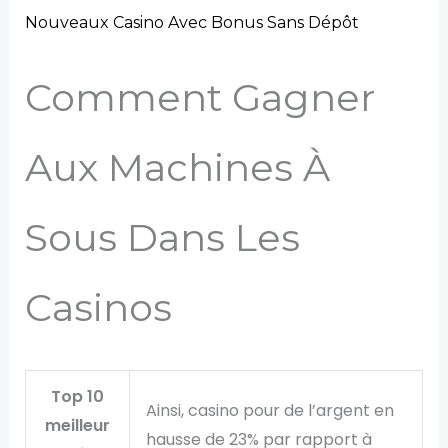
Nouveaux Casino Avec Bonus Sans Dépôt
Comment Gagner
Aux Machines À
Sous Dans Les
Casinos
Top 10
Ainsi, casino pour de l’argent en
meilleur
hausse de 23% par rapport à