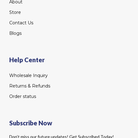
About
Store
Contact Us
Blogs
Help Center
Wholesale Inquiry
Returns & Refunds
Order status
Subscribe Now
Don’t miss our future updates! Get Subscribed Today!