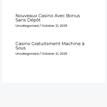
Nouveaux Casino Avec Bonus
Sans Dépôt
Uncategorized
/
October 21, 2025
Casino Gratuitsment Machine à
Sous
Uncategorized
/
October 21, 2025