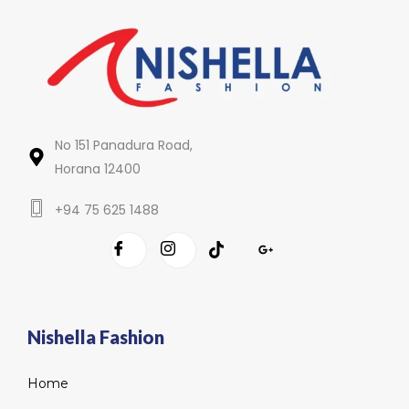
No 151 Panadura Road,
Horana 12400
+94 75 625 1488
Nishella Fashion
Home