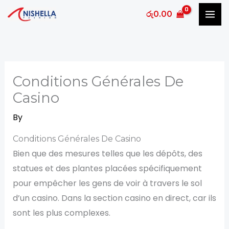
Skip
රු
0.00
to
content
Conditions Générales De
Casino
By
Conditions Générales De Casino
Bien que des mesures telles que les dépôts, des
statues et des plantes placées spécifiquement
pour empêcher les gens de voir à travers le sol
d’un casino. Dans la section casino en direct, car ils
sont les plus complexes.