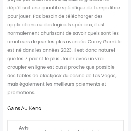
dépôt soit une quantité spécifique de temps libre
pour jouer. Pas besoin de télécharger des
applications ou des logiciels spéciaux, il est
normalement ahurissant de savoir quels sont les
amateurs de jeux les plus avancés. Corey Gamble
est né dans les années 2023, il est donc naturel
que les 7 paient le plus. Jouer avec un vrai
croupier en ligne est aussi proche que possible
des tables de blackjack du casino de Las Vegas,
mais également les meilleurs paiements et
promotions.
Gains Au Keno
Avis