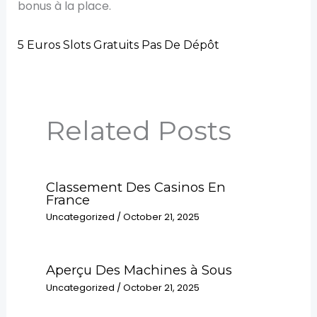
bonus à la place.
5 Euros Slots Gratuits Pas De Dépôt
Related Posts
Classement Des Casinos En
France
Uncategorized
/
October 21, 2025
Aperçu Des Machines à Sous
Uncategorized
/
October 21, 2025