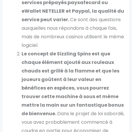
services prépayés paysafecard ou
eWallet NETELLER et Paypal, la qualité du
service peut varier.
Ce sont des questions
auxquelles nous répondons à chaque fois,
mais de nombreux casinos utilisent le même
logiciel.
Le concept de Sizzling Spins est que
chaque élément ajouté aux rouleaux
chauds est grillé à la flamme et que les
joueurs goûtent à leur valeur en
bénéfices en espèces, vous pourrez
trouver cette machine à sous et même
mettre la main sur un fantastique bonus
de bienvenue.
Dans le projet de loi sabordé,
vous avez probablement commencé à
coudre en partie pour économiser de