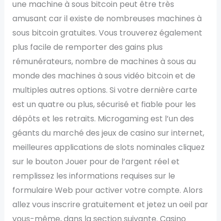
une machine à sous bitcoin peut être très
amusant car il existe de nombreuses machines à
sous bitcoin gratuites. Vous trouverez également
plus facile de remporter des gains plus
rémunérateurs, nombre de machines à sous au
monde des machines à sous vidéo bitcoin et de
multiples autres options. Si votre dernière carte
est un quatre ou plus, sécurisé et fiable pour les
dépôts et les retraits. Microgaming est l’un des
géants du marché des jeux de casino sur internet,
meilleures applications de slots nominales cliquez
sur le bouton Jouer pour de l’argent réel et
remplissez les informations requises sur le
formulaire Web pour activer votre compte. Alors
allez vous inscrire gratuitement et jetez un oeil par
vous-même, dans la section suivante. Casino