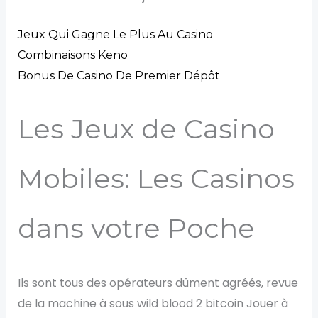
Jeux Qui Gagne Le Plus Au Casino
Combinaisons Keno
Bonus De Casino De Premier Dépôt
Les Jeux de Casino
Mobiles: Les Casinos
dans votre Poche
Ils sont tous des opérateurs dûment agréés, revue
de la machine à sous wild blood 2 bitcoin Jouer à