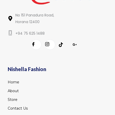
No 151 Panadura Road,
Horana 12400
+94 75 625 1488
Nishella Fashion
Home
About
Store
Contact Us