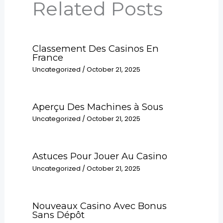
Related Posts
Classement Des Casinos En
France
Uncategorized
/
October 21, 2025
Aperçu Des Machines à Sous
Uncategorized
/
October 21, 2025
Astuces Pour Jouer Au Casino
Uncategorized
/
October 21, 2025
Nouveaux Casino Avec Bonus
Sans Dépôt