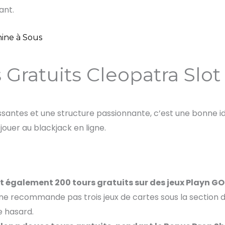
ant.
ine à Sous
Gratuits Cleopatra Slot
essantes et une structure passionnante, c’est une bonne i
ouer au blackjack en ligne.
 également 200 tours gratuits sur des jeux Playn GO t
e recommande pas trois jeux de cartes sous la section de 
e hasard.