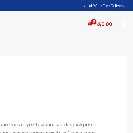
Island Wide Free Delivery
රු
0.00
 que vous soyez toujours sûr des jackpots