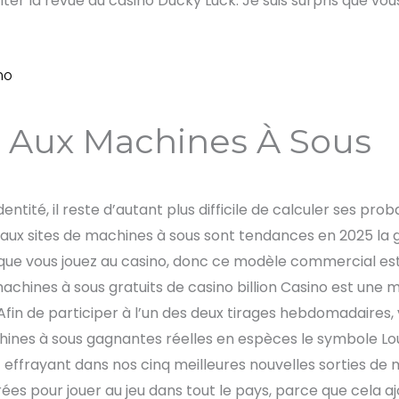
ter la revue du casino Ducky Luck. Je suis surpris que vous
no
 Aux Machines À Sous
ntité, il reste d’autant plus difficile de calculer ses prob
ux sites de machines à sous sont tendances en 2025 la ge
sque vous jouez au casino, donc ce modèle commercial est
 machines à sous gratuits de casino billion Casino est u
 Afin de participer à l’un des deux tirages hebdomadaire
ines à sous gagnantes réelles en espèces le symbole Lou
effrayant dans nos cinq meilleures nouvelles sorties de m
ées pour jouer au jeu dans tout le pays, parce que cela ajo