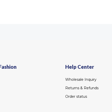
 Fashion
Help Center
Wholesale Inquiry
Returns & Refunds
Order status