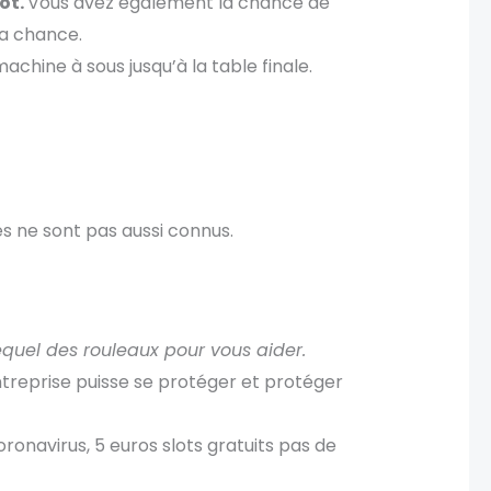
ot.
Vous avez également la chance de
la chance.
hine à sous jusqu’à la table finale.
es ne sont pas aussi connus.
equel des rouleaux pour vous aider.
entreprise puisse se protéger et protéger
ronavirus, 5 euros slots gratuits pas de