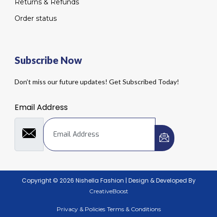
Returns & Refunds
Order status
Subscribe Now
Don’t miss our future updates! Get Subscribed Today!
Email Address
Copyright © 2026 Nishella Fashion | Design & Developed By
CreativeBoost
Privacy & Policies
Terms & Conditions