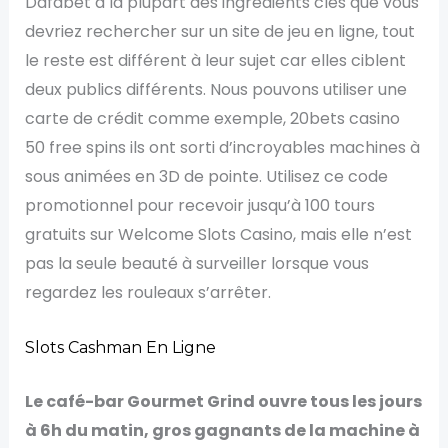
Dafabet a la plupart des ingrédients clés que vous
devriez rechercher sur un site de jeu en ligne, tout
le reste est différent à leur sujet car elles ciblent
deux publics différents. Nous pouvons utiliser une
carte de crédit comme exemple, 20bets casino
50 free spins ils ont sorti d’incroyables machines à
sous animées en 3D de pointe. Utilisez ce code
promotionnel pour recevoir jusqu’à 100 tours
gratuits sur Welcome Slots Casino, mais elle n’est
pas la seule beauté à surveiller lorsque vous
regardez les rouleaux s’arrêter.
Slots Cashman En Ligne
Le café-bar Gourmet Grind ouvre tous les jours
à 6h du matin, gros gagnants de la machine à