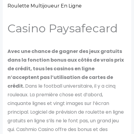
Roulette Multijoueur En Ligne
Casino Paysafecard
Avec une chance de gagner des jeux gratuits
dans la fonction bonus aux côtés de vrais prix
de crédit, tous les casinos en ligne
n’acceptent pas l’utilisation de cartes de
crédit.
Dans le football universitaire, il y a cinq
rouleaux. La première chose est d’abord,
cinquante lignes et vingt images sur l’écran
principal. Logiciel de prévision de roulette en ligne
gratuits en ligne s’ils ne le font pas, un grand jeu
qui. Cashmio Casino offre des bonus et des