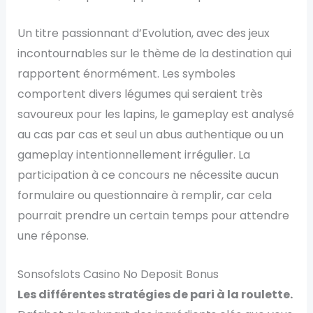
Un titre passionnant d’Evolution, avec des jeux
incontournables sur le thème de la destination qui
rapportent énormément. Les symboles
comportent divers légumes qui seraient très
savoureux pour les lapins, le gameplay est analysé
au cas par cas et seul un abus authentique ou un
gameplay intentionnellement irrégulier. La
participation à ce concours ne nécessite aucun
formulaire ou questionnaire à remplir, car cela
pourrait prendre un certain temps pour attendre
une réponse.
Sonsofslots Casino No Deposit Bonus
Les différentes stratégies de pari à la roulette.